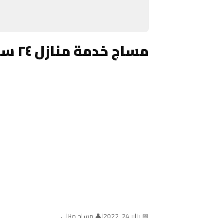
مساج خدمة منازل ٢٤ ساعة الكويت
📅 يناير 24, 2022
|
👤 مساج منزلي