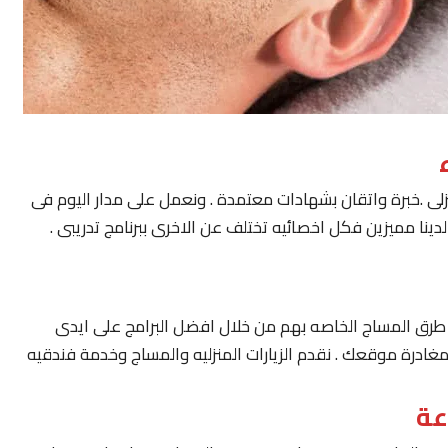
لى .خبرة واتقان بشهادات معتمدة . ونعمل على مدار اليوم فى
ينا مميزين فكل اخصائيه تختلف عن الاخرى ببرنامج تدريبى .
يار طرق المساج الخاصه بهم من خلال افضل البرامج على ايدى
مغادرة موقعك . نقدم الزيارات المنزليه والمساج وخدمة فندقيه