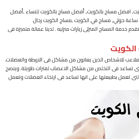
يت, افضل مساج بالكويت, أفضل مساج بالكويت للنساء ,أفضل
 خدمة المساج المنزلى زيارات منزليه . لدينا عمالة متميزة فى
لملاعب للاشخاص الذين يعانون من مشاكل فى الاربطة والعضلات.
لتى تساعد فى التخلص من مشاكل الاعصاب لفترات طويلة. وينصح
لتى تعمل بطبيعتها على انها تساعد فى ارتخاء العضلات وتعمل