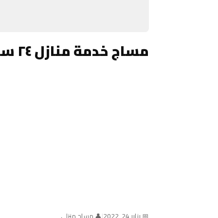
مساج خدمة منازل ٢٤ ساعة الكويت
📅 يناير 24, 2022
|
👤 مساج منزلي