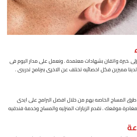
لى .خبرة واتقان بشهادات معتمدة . ونعمل على مدار اليوم فى
ينا مميزين فكل اخصائيه تختلف عن الاخرى ببرنامج تدريبى .
يار طرق المساج الخاصه بهم من خلال افضل البرامج على ايدى
مغادرة موقعك . نقدم الزيارات المنزليه والمساج وخدمة فندقيه