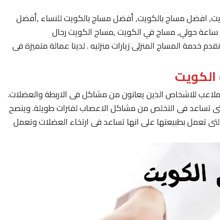
يت, افضل مساج بالكويت, أفضل مساج بالكويت للنساء ,أفضل
 خدمة المساج المنزلى زيارات منزليه . لدينا عمالة متميزة فى
لملاعب للاشخاص الذين يعانون من مشاكل فى الاربطة والعضلات.
لتى تساعد فى التخلص من مشاكل الاعصاب لفترات طويلة. وينصح
لتى تعمل بطبيعتها على انها تساعد فى ارتخاء العضلات وتعمل