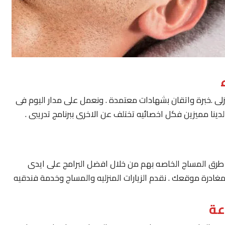
لى .خبرة واتقان بشهادات معتمدة . ونعمل على مدار اليوم فى
ينا مميزين فكل اخصائيه تختلف عن الاخرى ببرنامج تدريبى .
يار طرق المساج الخاصه بهم من خلال افضل البرامج على ايدى
مغادرة موقعك . نقدم الزيارات المنزليه والمساج وخدمة فندقيه