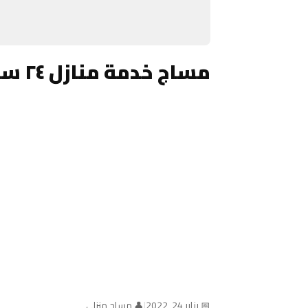
مساج خدمة منازل ٢٤ ساعة الكويت
📅 يناير 24, 2022
|
👤 مساج منزلي