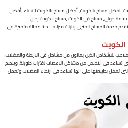
يت, افضل مساج بالكويت, أفضل مساج بالكويت للنساء ,أفضل
 خدمة المساج المنزلى زيارات منزليه . لدينا عمالة متميزة فى
لملاعب للاشخاص الذين يعانون من مشاكل فى الاربطة والعضلات.
لتى تساعد فى التخلص من مشاكل الاعصاب لفترات طويلة. وينصح
لتى تعمل بطبيعتها على انها تساعد فى ارتخاء العضلات وتعمل