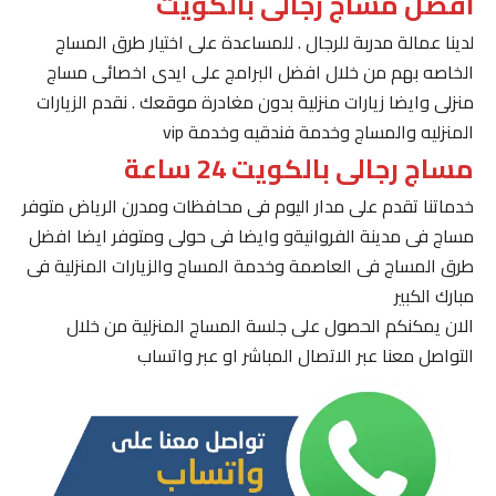
افضل مساج رجالى بالكويت
لدينا عمالة مدربة للرجال . للمساعدة على اختيار طرق المساج
الخاصه بهم من خلال افضل البرامج على ايدى اخصائى مساج
منزلى وايضا زيارات منزلية بدون مغادرة موقعك . نقدم الزيارات
المنزليه والمساج وخدمة فندقيه وخدمة vip
مساج رجالى بالكويت 24 ساعة
خدماتنا تقدم على مدار اليوم فى محافظات ومدرن الرياض متوفر
مساج فى مدينة الفروانيةو وايضا فى حولى ومتوفر ايضا افضل
طرق المساج فى العاصمة وخدمة المساج والزيارات المنزلية فى
مبارك الكبير
الان يمكنكم الحصول على جلسة المساج المنزلية من خلال
التواصل معنا عبر الاتصال المباشر او عبر واتساب