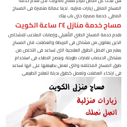
هل تبحث عن افضل مركز مساج بالكويت. نحن نقدم خدمة
المساج المنزلى زيارات منزليه . لدينا عمالة متميزة فى المساج
المنزلى .خدمة مميزة حتى باب بيتك
مساج خدمة منازل ٢٤ ساعة الكويت
نقدم خدمة المساج الطبي التأهيلي وإصابات الملاعب للاشخاص
الذين يعانون من مشاكل فى الاربطة والعضلات. فان المساج
يعتبر من افضل الطرق العلاجية التى تساعد فى التخلص من
مشاكل الاعصاب لفترات طويلة. وينصح الاطباء فى استخدام
طرق المساج المختلفه والتى تعمل بطبيعتها على انها تساعد
فى ارتخاء العضلات وتعمل كطرق بديلة للعلاج الطبيعى