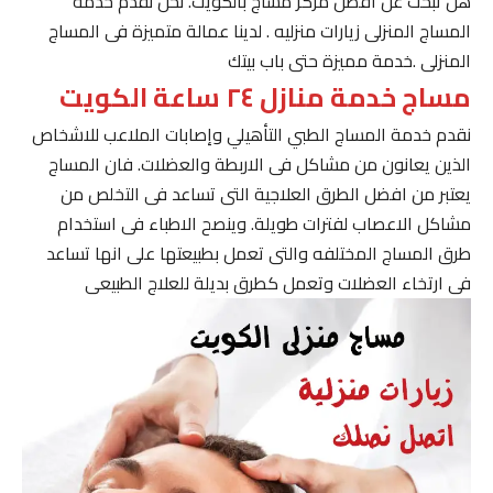
هل تبحث عن افضل مركز مساج بالكويت. نحن نقدم خدمة
المساج المنزلى زيارات منزليه . لدينا عمالة متميزة فى المساج
المنزلى .خدمة مميزة حتى باب بيتك
مساج خدمة منازل ٢٤ ساعة الكويت
نقدم خدمة المساج الطبي التأهيلي وإصابات الملاعب للاشخاص
الذين يعانون من مشاكل فى الاربطة والعضلات. فان المساج
يعتبر من افضل الطرق العلاجية التى تساعد فى التخلص من
مشاكل الاعصاب لفترات طويلة. وينصح الاطباء فى استخدام
طرق المساج المختلفه والتى تعمل بطبيعتها على انها تساعد
فى ارتخاء العضلات وتعمل كطرق بديلة للعلاج الطبيعى