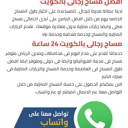
افضل مساج رجالى بالكويت
لدينا عمالة مدربة للرجال . للمساعدة على اختيار طرق المساج
الخاصه بهم من خلال افضل البرامج على ايدى اخصائى مساج
منزلى وايضا زيارات منزلية بدون مغادرة موقعك . نقدم الزيارات
المنزليه والمساج وخدمة فندقيه وخدمة vip
مساج رجالى بالكويت 24 ساعة
خدماتنا تقدم على مدار اليوم فى محافظات ومدرن الرياض متوفر
مساج فى مدينة الفروانيةو وايضا فى حولى ومتوفر ايضا افضل
طرق المساج فى العاصمة وخدمة المساج والزيارات المنزلية فى
مبارك الكبير
الان يمكنكم الحصول على جلسة المساج المنزلية من خلال
التواصل معنا عبر الاتصال المباشر او عبر واتساب