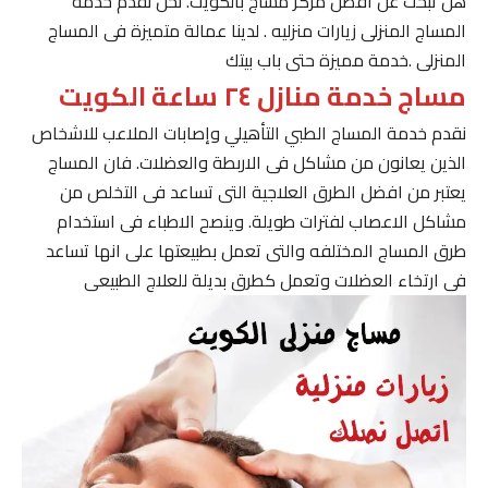
هل تبحث عن افضل مركز مساج بالكويت. نحن نقدم خدمة
المساج المنزلى زيارات منزليه . لدينا عمالة متميزة فى المساج
المنزلى .خدمة مميزة حتى باب بيتك
مساج خدمة منازل ٢٤ ساعة الكويت
نقدم خدمة المساج الطبي التأهيلي وإصابات الملاعب للاشخاص
الذين يعانون من مشاكل فى الاربطة والعضلات. فان المساج
يعتبر من افضل الطرق العلاجية التى تساعد فى التخلص من
مشاكل الاعصاب لفترات طويلة. وينصح الاطباء فى استخدام
طرق المساج المختلفه والتى تعمل بطبيعتها على انها تساعد
فى ارتخاء العضلات وتعمل كطرق بديلة للعلاج الطبيعى