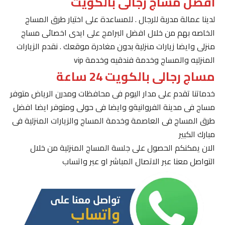
افضل مساج رجالى بالكويت
لدينا عمالة مدربة للرجال . للمساعدة على اختيار طرق المساج
الخاصه بهم من خلال افضل البرامج على ايدى اخصائى مساج
منزلى وايضا زيارات منزلية بدون مغادرة موقعك . نقدم الزيارات
المنزليه والمساج وخدمة فندقيه وخدمة vip
مساج رجالى بالكويت 24 ساعة
خدماتنا تقدم على مدار اليوم فى محافظات ومدرن الرياض متوفر
مساج فى مدينة الفروانيةو وايضا فى حولى ومتوفر ايضا افضل
طرق المساج فى العاصمة وخدمة المساج والزيارات المنزلية فى
مبارك الكبير
الان يمكنكم الحصول على جلسة المساج المنزلية من خلال
التواصل معنا عبر الاتصال المباشر او عبر واتساب