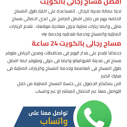
افضل مساج رجالى بالكويت
لدينا عمالة مدربة للرجال . للمساعدة على اختيار طرق المساج
الخاصه بهم من خلال افضل البرامج على ايدى اخصائى مساج
منزلى وايضا زيارات منزلية بدون مغادرة موقعك . نقدم الزيارات
المنزليه والمساج وخدمة فندقيه وخدمة vip
مساج رجالى بالكويت 24 ساعة
خدماتنا تقدم على مدار اليوم فى محافظات ومدرن الرياض متوفر
مساج فى مدينة الفروانيةو وايضا فى حولى ومتوفر ايضا افضل
طرق المساج فى العاصمة وخدمة المساج والزيارات المنزلية فى
مبارك الكبير
الان يمكنكم الحصول على جلسة المساج المنزلية من خلال
التواصل معنا عبر الاتصال المباشر او عبر واتساب