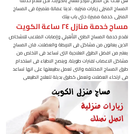
هل تبحث عن افضل مركز مساج بالكويت. نحن نقدم خدمة
المساج المنزلى زيارات منزليه . لدينا عمالة متميزة فى المساج
المنزلى .خدمة مميزة حتى باب بيتك
مساج خدمة منازل ٢٤ ساعة الكويت
نقدم خدمة المساج الطبي التأهيلي وإصابات الملاعب للاشخاص
الذين يعانون من مشاكل فى الاربطة والعضلات. فان المساج
يعتبر من افضل الطرق العلاجية التى تساعد فى التخلص من
مشاكل الاعصاب لفترات طويلة. وينصح الاطباء فى استخدام
طرق المساج المختلفه والتى تعمل بطبيعتها على انها تساعد
فى ارتخاء العضلات وتعمل كطرق بديلة للعلاج الطبيعى