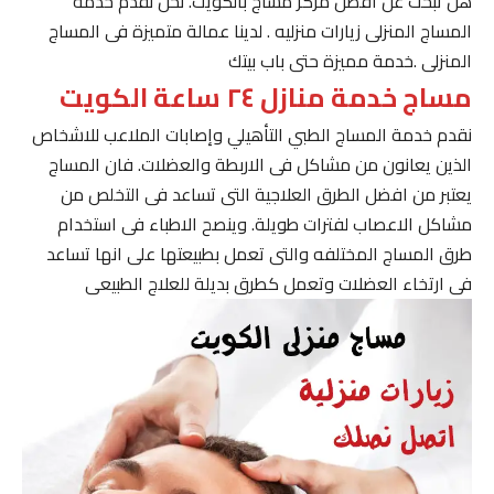
هل تبحث عن افضل مركز مساج بالكويت. نحن نقدم خدمة
المساج المنزلى زيارات منزليه . لدينا عمالة متميزة فى المساج
المنزلى .خدمة مميزة حتى باب بيتك
مساج خدمة منازل ٢٤ ساعة الكويت
نقدم خدمة المساج الطبي التأهيلي وإصابات الملاعب للاشخاص
الذين يعانون من مشاكل فى الاربطة والعضلات. فان المساج
يعتبر من افضل الطرق العلاجية التى تساعد فى التخلص من
مشاكل الاعصاب لفترات طويلة. وينصح الاطباء فى استخدام
طرق المساج المختلفه والتى تعمل بطبيعتها على انها تساعد
فى ارتخاء العضلات وتعمل كطرق بديلة للعلاج الطبيعى