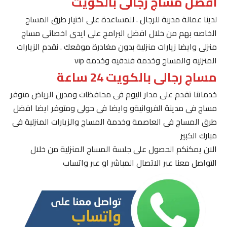
افضل مساج رجالى بالكويت
لدينا عمالة مدربة للرجال . للمساعدة على اختيار طرق المساج
الخاصه بهم من خلال افضل البرامج على ايدى اخصائى مساج
منزلى وايضا زيارات منزلية بدون مغادرة موقعك . نقدم الزيارات
المنزليه والمساج وخدمة فندقيه وخدمة vip
مساج رجالى بالكويت 24 ساعة
خدماتنا تقدم على مدار اليوم فى محافظات ومدرن الرياض متوفر
مساج فى مدينة الفروانيةو وايضا فى حولى ومتوفر ايضا افضل
طرق المساج فى العاصمة وخدمة المساج والزيارات المنزلية فى
مبارك الكبير
الان يمكنكم الحصول على جلسة المساج المنزلية من خلال
التواصل معنا عبر الاتصال المباشر او عبر واتساب