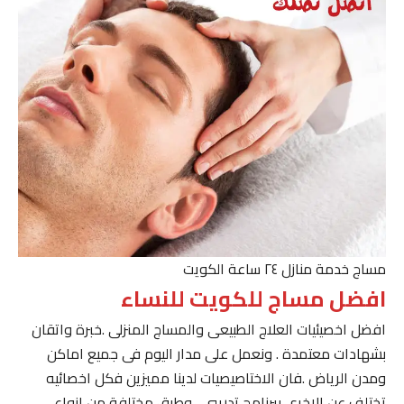
مساج خدمة منازل ٢٤ ساعة الكويت
افضل مساج للكويت للنساء
افضل اخصيئيات العلاج الطبيعى والمساج المنزلى .خبرة واتقان
بشهادات معتمدة . ونعمل على مدار اليوم فى جميع اماكن
ومدن الرياض .فان الاختاصيصيات لدينا مميزين فكل اخصائيه
تختلف عن الاخرى ببرنامج تدريبى . وطرق مختلفة من انواع