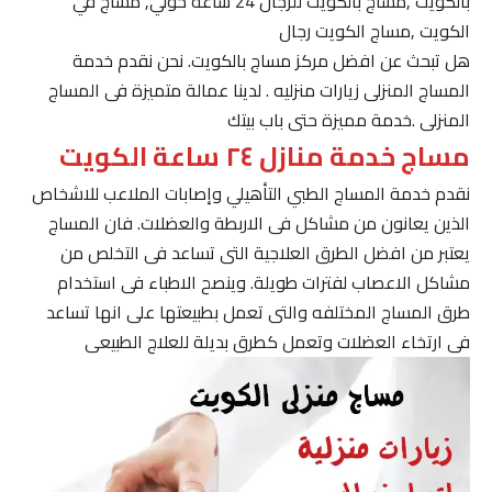
بالكويت ,مساج بالكويت للرجال 24 ساعة حولي, مساج في
الكويت ,مساج الكويت رجال
هل تبحث عن افضل مركز مساج بالكويت. نحن نقدم خدمة
المساج المنزلى زيارات منزليه . لدينا عمالة متميزة فى المساج
المنزلى .خدمة مميزة حتى باب بيتك
مساج خدمة منازل ٢٤ ساعة الكويت
نقدم خدمة المساج الطبي التأهيلي وإصابات الملاعب للاشخاص
الذين يعانون من مشاكل فى الاربطة والعضلات. فان المساج
يعتبر من افضل الطرق العلاجية التى تساعد فى التخلص من
مشاكل الاعصاب لفترات طويلة. وينصح الاطباء فى استخدام
طرق المساج المختلفه والتى تعمل بطبيعتها على انها تساعد
فى ارتخاء العضلات وتعمل كطرق بديلة للعلاج الطبيعى