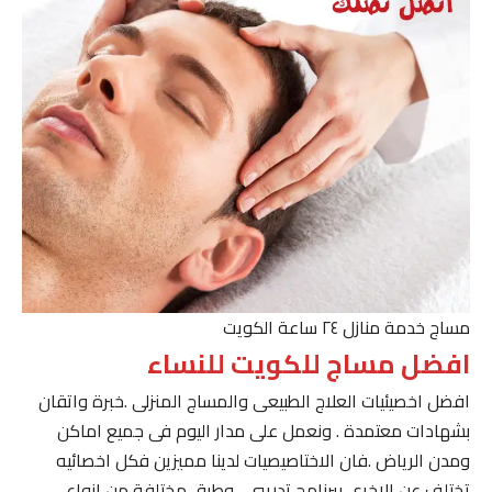
مساج خدمة منازل ٢٤ ساعة الكويت
افضل مساج للكويت للنساء
افضل اخصيئيات العلاج الطبيعى والمساج المنزلى .خبرة واتقان
بشهادات معتمدة . ونعمل على مدار اليوم فى جميع اماكن
ومدن الرياض .فان الاختاصيصيات لدينا مميزين فكل اخصائيه
تختلف عن الاخرى ببرنامج تدريبى . وطرق مختلفة من انواع