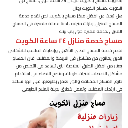
بالكويت ,مساج بالكويت للرجال 24 ساعة حولي, مساج في
الكويت ,مساج الكويت رجال
هل تبحث عن افضل مركز مساج بالكويت. نحن نقدم خدمة
المساج المنزلى زيارات منزليه . لدينا عمالة متميزة فى المساج
المنزلى .خدمة مميزة حتى باب بيتك
مساج خدمة منازل ٢٤ ساعة الكويت
نقدم خدمة المساج الطبي التأهيلي وإصابات الملاعب للاشخاص
الذين يعانون من مشاكل فى الاربطة والعضلات. فان المساج
يعتبر من افضل الطرق العلاجية التى تساعد فى التخلص من
مشاكل الاعصاب لفترات طويلة. وينصح الاطباء فى استخدام
طرق المساج المختلفه والتى تعمل بطبيعتها على انها تساعد
فى ارتخاء العضلات وتعمل كطرق بديلة للعلاج الطبيعى