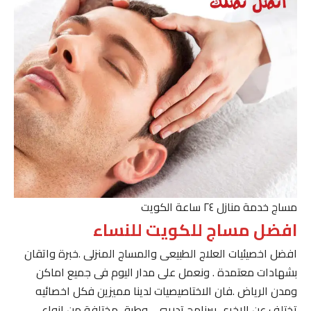
مساج خدمة منازل ٢٤ ساعة الكويت
افضل مساج للكويت للنساء
افضل اخصيئيات العلاج الطبيعى والمساج المنزلى .خبرة واتقان
بشهادات معتمدة . ونعمل على مدار اليوم فى جميع اماكن
ومدن الرياض .فان الاختاصيصيات لدينا مميزين فكل اخصائيه
تختلف عن الاخرى ببرنامج تدريبى . وطرق مختلفة من انواع