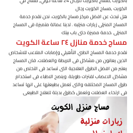
بالكويت ,مساج بالكويت للرجال 24 ساعة حولي, مساج في
الكويت ,مساج الكويت رجال
هل تبحث عن افضل مركز مساج بالكويت. نحن نقدم خدمة
المساج المنزلى زيارات منزليه . لدينا عمالة متميزة فى المساج
المنزلى .خدمة مميزة حتى باب بيتك
مساج خدمة منازل ٢٤ ساعة الكويت
نقدم خدمة المساج الطبي التأهيلي وإصابات الملاعب للاشخاص
الذين يعانون من مشاكل فى الاربطة والعضلات. فان المساج
يعتبر من افضل الطرق العلاجية التى تساعد فى التخلص من
مشاكل الاعصاب لفترات طويلة. وينصح الاطباء فى استخدام
طرق المساج المختلفه والتى تعمل بطبيعتها على انها تساعد
فى ارتخاء العضلات وتعمل كطرق بديلة للعلاج الطبيعى