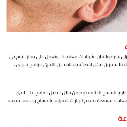
لى .خبرة واتقان بشهادات معتمدة . ونعمل على مدار اليوم فى
ينا مميزين فكل اخصائيه تختلف عن الاخرى ببرنامج تدريبى .
يار طرق المساج الخاصه بهم من خلال افضل البرامج على ايدى
مغادرة موقعك . نقدم الزيارات المنزليه والمساج وخدمة فندقيه