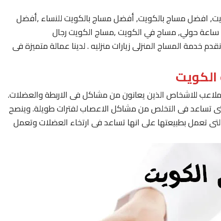
يت, افضل مساج بالكويت, أفضل مساج بالكويت للنساء ,أفضل
 خدمة المساج المنزلى زيارات منزليه . لدينا عمالة متميزة فى
لملاعب للاشخاص الذين يعانون من مشاكل فى الاربطة والعضلات.
لتى تساعد فى التخلص من مشاكل الاعصاب لفترات طويلة. وينصح
لتى تعمل بطبيعتها على انها تساعد فى ارتخاء العضلات وتعمل