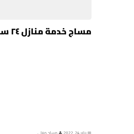
مساج خدمة منازل ٢٤ ساعة الكويت
📅 يناير 24, 2022
|
👤 مساج منزلي