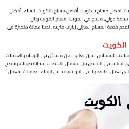
يت, افضل مساج بالكويت, أفضل مساج بالكويت للنساء ,أفضل
 خدمة المساج المنزلى زيارات منزليه . لدينا عمالة متميزة فى
لملاعب للاشخاص الذين يعانون من مشاكل فى الاربطة والعضلات.
لتى تساعد فى التخلص من مشاكل الاعصاب لفترات طويلة. وينصح
لتى تعمل بطبيعتها على انها تساعد فى ارتخاء العضلات وتعمل