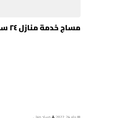
مساج خدمة منازل ٢٤ ساعة الكويت
📅 يناير 24, 2022
|
👤 مساج منزلي