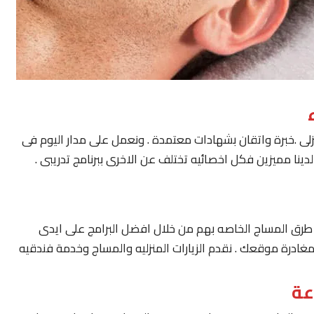
لى .خبرة واتقان بشهادات معتمدة . ونعمل على مدار اليوم فى
ينا مميزين فكل اخصائيه تختلف عن الاخرى ببرنامج تدريبى .
يار طرق المساج الخاصه بهم من خلال افضل البرامج على ايدى
مغادرة موقعك . نقدم الزيارات المنزليه والمساج وخدمة فندقيه