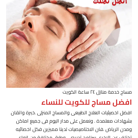
مساج خدمة منازل ٢٤ ساعة الكويت
افضل مساج للكويت للنساء
افضل اخصيئيات العلاج الطبيعى والمساج المنزلى .خبرة واتقان
بشهادات معتمدة . ونعمل على مدار اليوم فى جميع اماكن
ومدن الرياض .فان الاختاصيصيات لدينا مميزين فكل اخصائيه
تختلف عن الاخرى ببرنامج تدريبى . وطرق مختلفة من انواع