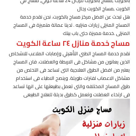
بالكويت ,مساج بالكويت للرجال 24 ساعة حولي, مساج في
الكويت ,مساج الكويت رجال
هل تبحث عن افضل مركز مساج بالكويت. نحن نقدم خدمة
المساج المنزلى زيارات منزليه . لدينا عمالة متميزة فى المساج
المنزلى .خدمة مميزة حتى باب بيتك
مساج خدمة منازل ٢٤ ساعة الكويت
نقدم خدمة المساج الطبي التأهيلي وإصابات الملاعب للاشخاص
الذين يعانون من مشاكل فى الاربطة والعضلات. فان المساج
يعتبر من افضل الطرق العلاجية التى تساعد فى التخلص من
مشاكل الاعصاب لفترات طويلة. وينصح الاطباء فى استخدام
طرق المساج المختلفه والتى تعمل بطبيعتها على انها تساعد
فى ارتخاء العضلات وتعمل كطرق بديلة للعلاج الطبيعى