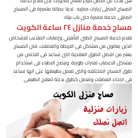
هل تبحث عن افضل مركز مساج بالكويت. نحن نقدم خدمة
المساج المنزلى زيارات منزليه . لدينا عمالة متميزة فى المساج
المنزلى .خدمة مميزة حتى باب بيتك
مساج خدمة منازل ٢٤ ساعة الكويت
نقدم خدمة المساج الطبي التأهيلي وإصابات الملاعب للاشخاص
الذين يعانون من مشاكل فى الاربطة والعضلات. فان المساج
يعتبر من افضل الطرق العلاجية التى تساعد فى التخلص من
مشاكل الاعصاب لفترات طويلة. وينصح الاطباء فى استخدام
طرق المساج المختلفه والتى تعمل بطبيعتها على انها تساعد
فى ارتخاء العضلات وتعمل كطرق بديلة للعلاج الطبيعى