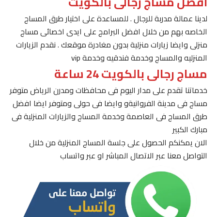
افضل مساج رجالى بالكويت
لدينا عمالة مدربة للرجال . للمساعدة على اختيار طرق المساج
الخاصه بهم من خلال افضل البرامج على ايدى اخصائى مساج
منزلى وايضا زيارات منزلية بدون مغادرة موقعك . نقدم الزيارات
المنزليه والمساج وخدمة فندقيه وخدمة vip
مساج رجالى بالكويت 24 ساعة
خدماتنا تقدم على مدار اليوم فى محافظات ومدرن الرياض متوفر
مساج فى مدينة الفروانيةو وايضا فى حولى ومتوفر ايضا افضل
طرق المساج فى العاصمة وخدمة المساج والزيارات المنزلية فى
مبارك الكبير
الان يمكنكم الحصول على جلسة المساج المنزلية من خلال
التواصل معنا عبر الاتصال المباشر او عبر واتساب