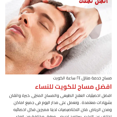
مساج خدمة منازل ٢٤ ساعة الكويت
افضل مساج للكويت للنساء
افضل اخصيئيات العلاج الطبيعى والمساج المنزلى .خبرة واتقان
بشهادات معتمدة . ونعمل على مدار اليوم فى جميع اماكن
ومدن الرياض .فان الاختاصيصيات لدينا مميزين فكل اخصائيه
تختلف عن الاخرى ببرنامج تدريبى . وطرق مختلفة من انواع