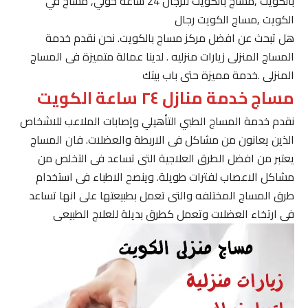
بالكويت ,مساج بالكويت للرجال 24 ساعة حولي, مساج في
الكويت ,مساج الكويت رجال
هل تبحث عن افضل مركز مساج بالكويت. نحن نقدم خدمة
المساج المنزلى زيارات منزليه . لدينا عمالة متميزة فى المساج
المنزلى .خدمة مميزة حتى باب بيتك
مساج خدمة منازل ٢٤ ساعة الكويت
نقدم خدمة المساج الطبي التأهيلي وإصابات الملاعب للاشخاص
الذين يعانون من مشاكل فى الاربطة والعضلات. فان المساج
يعتبر من افضل الطرق العلاجية التى تساعد فى التخلص من
مشاكل الاعصاب لفترات طويلة. وينصح الاطباء فى استخدام
طرق المساج المختلفه والتى تعمل بطبيعتها على انها تساعد
فى ارتخاء العضلات وتعمل كطرق بديلة للعلاج الطبيعى