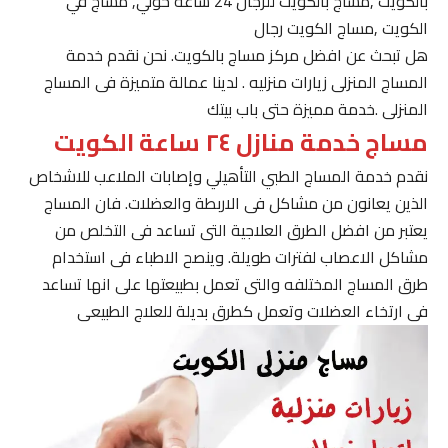
بالكويت ,مساج بالكويت للرجال 24 ساعة حولي, مساج في
الكويت ,مساج الكويت رجال
هل تبحث عن افضل مركز مساج بالكويت. نحن نقدم خدمة
المساج المنزلى زيارات منزليه . لدينا عمالة متميزة فى المساج
المنزلى .خدمة مميزة حتى باب بيتك
مساج خدمة منازل ٢٤ ساعة الكويت
نقدم خدمة المساج الطبي التأهيلي وإصابات الملاعب للاشخاص
الذين يعانون من مشاكل فى الاربطة والعضلات. فان المساج
يعتبر من افضل الطرق العلاجية التى تساعد فى التخلص من
مشاكل الاعصاب لفترات طويلة. وينصح الاطباء فى استخدام
طرق المساج المختلفه والتى تعمل بطبيعتها على انها تساعد
فى ارتخاء العضلات وتعمل كطرق بديلة للعلاج الطبيعى