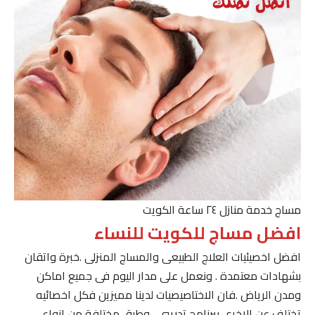
مساج خدمة منازل ٢٤ ساعة الكويت
افضل مساج للكويت للنساء
افضل اخصيئيات العلاج الطبيعى والمساج المنزلى .خبرة واتقان
بشهادات معتمدة . ونعمل على مدار اليوم فى جميع اماكن
ومدن الرياض .فان الاختاصيصيات لدينا مميزين فكل اخصائيه
تختلف عن الاخرى ببرنامج تدريبى . وطرق مختلفة من انواع