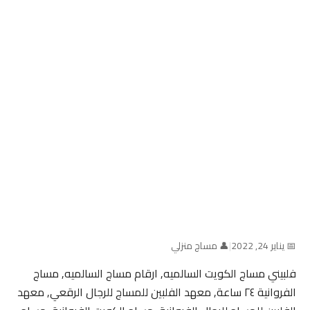
📅 يناير 24, 2022
|
👤 مساج منزلي
فلبيني مساج الكويت السالميه, ارقام مساج السالميه, مساج
الفروانية ٢٤ ساعة, معهد الفلبين للمساج للرجال الرقعي, معهد