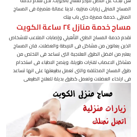
هل تبحث عن افضل مركز مساج بالكويت. نحن نقدم خدمة
المساج المنزلى زيارات منزليه . لدينا عمالة متميزة فى المساج
المنزلى .خدمة مميزة حتى باب بيتك
مساج خدمة منازل ٢٤ ساعة الكويت
نقدم خدمة المساج الطبي التأهيلي وإصابات الملاعب للاشخاص
الذين يعانون من مشاكل فى الاربطة والعضلات. فان المساج
يعتبر من افضل الطرق العلاجية التى تساعد فى التخلص من
مشاكل الاعصاب لفترات طويلة. وينصح الاطباء فى استخدام
طرق المساج المختلفه والتى تعمل بطبيعتها على انها تساعد
فى ارتخاء العضلات وتعمل كطرق بديلة للعلاج الطبيعى