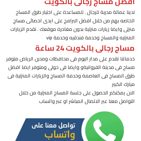
افضل مساج رجالى بالكويت
لدينا عمالة مدربة للرجال . للمساعدة على اختيار طرق المساج
الخاصه بهم من خلال افضل البرامج على ايدى اخصائى مساج
منزلى وايضا زيارات منزلية بدون مغادرة موقعك . نقدم الزيارات
المنزليه والمساج وخدمة فندقيه وخدمة vip
مساج رجالى بالكويت 24 ساعة
خدماتنا تقدم على مدار اليوم فى محافظات ومدرن الرياض متوفر
مساج فى مدينة الفروانيةو وايضا فى حولى ومتوفر ايضا افضل
طرق المساج فى العاصمة وخدمة المساج والزيارات المنزلية فى
مبارك الكبير
الان يمكنكم الحصول على جلسة المساج المنزلية من خلال
التواصل معنا عبر الاتصال المباشر او عبر واتساب