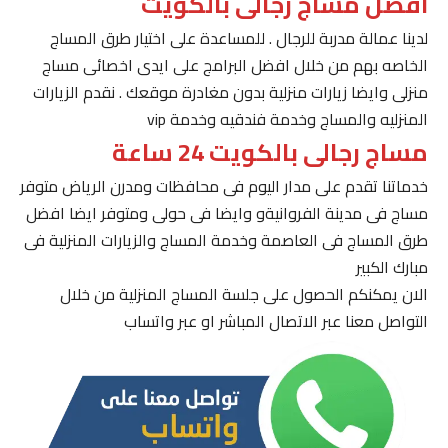
افضل مساج رجالى بالكويت
لدينا عمالة مدربة للرجال . للمساعدة على اختيار طرق المساج
الخاصه بهم من خلال افضل البرامج على ايدى اخصائى مساج
منزلى وايضا زيارات منزلية بدون مغادرة موقعك . نقدم الزيارات
المنزليه والمساج وخدمة فندقيه وخدمة vip
مساج رجالى بالكويت 24 ساعة
خدماتنا تقدم على مدار اليوم فى محافظات ومدرن الرياض متوفر
مساج فى مدينة الفروانيةو وايضا فى حولى ومتوفر ايضا افضل
طرق المساج فى العاصمة وخدمة المساج والزيارات المنزلية فى
مبارك الكبير
الان يمكنكم الحصول على جلسة المساج المنزلية من خلال
التواصل معنا عبر الاتصال المباشر او عبر واتساب