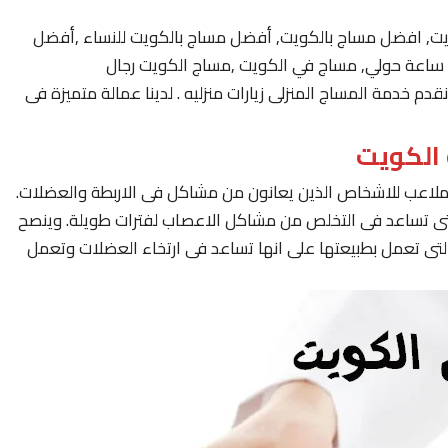
يت, افضل مساج بالكويت, أفضل مساج بالكويت للنساء ,أفضل
 خدمة المساج المنزلى زيارات منزليه . لدينا عمالة متميزة فى
لملاعب للاشخاص الذين يعانون من مشاكل فى الاربطة والعضلات.
لتى تساعد فى التخلص من مشاكل الاعصاب لفترات طويلة. وينصح
لتى تعمل بطبيعتها على انها تساعد فى ارتخاء العضلات وتعمل