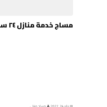
مساج خدمة منازل ٢٤ ساعة الكويت
📅 يناير 24, 2022
|
👤 مساج منزلي