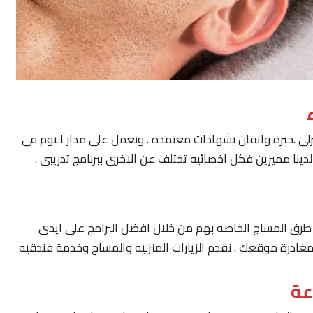
لى .خبرة واتقان بشهادات معتمدة . ونعمل على مدار اليوم فى
ينا مميزين فكل اخصائيه تختلف عن الاخرى ببرنامج تدريبى .
يار طرق المساج الخاصه بهم من خلال افضل البرامج على ايدى
مغادرة موقعك . نقدم الزيارات المنزليه والمساج وخدمة فندقيه