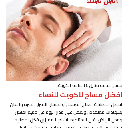
مساج خدمة منازل ٢٤ ساعة الكويت
افضل مساج للكويت للنساء
افضل اخصيئيات العلاج الطبيعى والمساج المنزلى .خبرة واتقان
بشهادات معتمدة . ونعمل على مدار اليوم فى جميع اماكن
ومدن الرياض .فان الاختاصيصيات لدينا مميزين فكل اخصائيه
تختلف عن الاخرى ببرنامج تدريبى . وطرق مختلفة من انواع