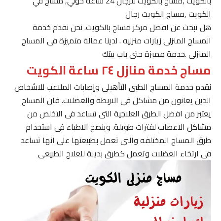
بالكويت ,مساج بالكويت للرجال 24 ساعة حولي, مساج في
الكويت ,مساج الكويت رجال
هل تبحث عن افضل مركز مساج بالكويت. نحن نقدم خدمة
المساج المنزلى زيارات منزليه . لدينا عمالة متميزة فى المساج
المنزلى .خدمة مميزة حتى باب بيتك
مساج خدمة منازل ٢٤ ساعة الكويت
نقدم خدمة المساج الطبي التأهيلي وإصابات الملاعب للاشخاص
الذين يعانون من مشاكل فى الاربطة والعضلات. فان المساج
يعتبر من افضل الطرق العلاجية التى تساعد فى التخلص من
مشاكل الاعصاب لفترات طويلة. وينصح الاطباء فى استخدام
طرق المساج المختلفه والتى تعمل بطبيعتها على انها تساعد
فى ارتخاء العضلات وتعمل كطرق بديلة للعلاج الطبيعى