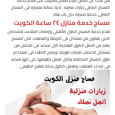
هل تبحث عن افضل مركز مساج بالكويت. نحن نقدم خدمة
المساج المنزلى زيارات منزليه . لدينا عمالة متميزة فى المساج
المنزلى .خدمة مميزة حتى باب بيتك
مساج خدمة منازل ٢٤ ساعة الكويت
نقدم خدمة المساج الطبي التأهيلي وإصابات الملاعب للاشخاص
الذين يعانون من مشاكل فى الاربطة والعضلات. فان المساج
يعتبر من افضل الطرق العلاجية التى تساعد فى التخلص من
مشاكل الاعصاب لفترات طويلة. وينصح الاطباء فى استخدام
طرق المساج المختلفه والتى تعمل بطبيعتها على انها تساعد
فى ارتخاء العضلات وتعمل كطرق بديلة للعلاج الطبيعى