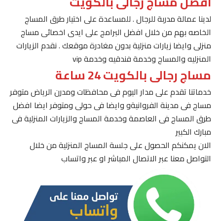
افضل مساج رجالى بالكويت
لدينا عمالة مدربة للرجال . للمساعدة على اختيار طرق المساج
الخاصه بهم من خلال افضل البرامج على ايدى اخصائى مساج
منزلى وايضا زيارات منزلية بدون مغادرة موقعك . نقدم الزيارات
المنزليه والمساج وخدمة فندقيه وخدمة vip
مساج رجالى بالكويت 24 ساعة
خدماتنا تقدم على مدار اليوم فى محافظات ومدرن الرياض متوفر
مساج فى مدينة الفروانيةو وايضا فى حولى ومتوفر ايضا افضل
طرق المساج فى العاصمة وخدمة المساج والزيارات المنزلية فى
مبارك الكبير
الان يمكنكم الحصول على جلسة المساج المنزلية من خلال
التواصل معنا عبر الاتصال المباشر او عبر واتساب