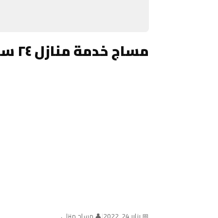
مساج خدمة منازل ٢٤ ساعة الكويت
📅 يناير 24, 2022
|
👤 مساج منزلي