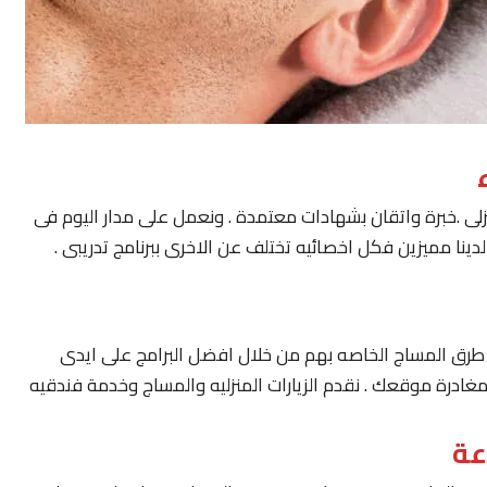
لى .خبرة واتقان بشهادات معتمدة . ونعمل على مدار اليوم فى
ينا مميزين فكل اخصائيه تختلف عن الاخرى ببرنامج تدريبى .
يار طرق المساج الخاصه بهم من خلال افضل البرامج على ايدى
مغادرة موقعك . نقدم الزيارات المنزليه والمساج وخدمة فندقيه