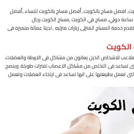
يت, افضل مساج بالكويت, أفضل مساج بالكويت للنساء ,أفضل
 خدمة المساج المنزلى زيارات منزليه . لدينا عمالة متميزة فى
لملاعب للاشخاص الذين يعانون من مشاكل فى الاربطة والعضلات.
لتى تساعد فى التخلص من مشاكل الاعصاب لفترات طويلة. وينصح
لتى تعمل بطبيعتها على انها تساعد فى ارتخاء العضلات وتعمل