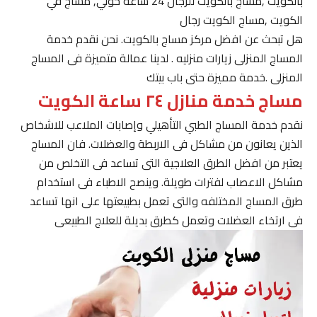
بالكويت ,مساج بالكويت للرجال 24 ساعة حولي, مساج في
الكويت ,مساج الكويت رجال
هل تبحث عن افضل مركز مساج بالكويت. نحن نقدم خدمة
المساج المنزلى زيارات منزليه . لدينا عمالة متميزة فى المساج
المنزلى .خدمة مميزة حتى باب بيتك
مساج خدمة منازل ٢٤ ساعة الكويت
نقدم خدمة المساج الطبي التأهيلي وإصابات الملاعب للاشخاص
الذين يعانون من مشاكل فى الاربطة والعضلات. فان المساج
يعتبر من افضل الطرق العلاجية التى تساعد فى التخلص من
مشاكل الاعصاب لفترات طويلة. وينصح الاطباء فى استخدام
طرق المساج المختلفه والتى تعمل بطبيعتها على انها تساعد
فى ارتخاء العضلات وتعمل كطرق بديلة للعلاج الطبيعى