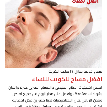
مساج خدمة منازل ٢٤ ساعة الكويت
افضل مساج للكويت للنساء
افضل اخصيئيات العلاج الطبيعى والمساج المنزلى .خبرة واتقان
بشهادات معتمدة . ونعمل على مدار اليوم فى جميع اماكن
ومدن الرياض .فان الاختاصيصيات لدينا مميزين فكل اخصائيه
تختلف عن الاخرى ببرنامج تدريبى . وطرق مختلفة من انواع