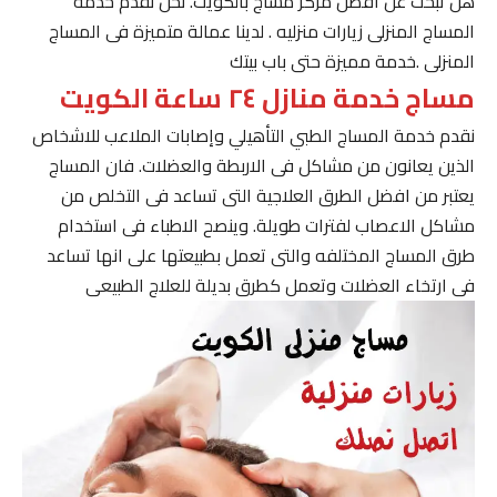
هل تبحث عن افضل مركز مساج بالكويت. نحن نقدم خدمة
المساج المنزلى زيارات منزليه . لدينا عمالة متميزة فى المساج
المنزلى .خدمة مميزة حتى باب بيتك
مساج خدمة منازل ٢٤ ساعة الكويت
نقدم خدمة المساج الطبي التأهيلي وإصابات الملاعب للاشخاص
الذين يعانون من مشاكل فى الاربطة والعضلات. فان المساج
يعتبر من افضل الطرق العلاجية التى تساعد فى التخلص من
مشاكل الاعصاب لفترات طويلة. وينصح الاطباء فى استخدام
طرق المساج المختلفه والتى تعمل بطبيعتها على انها تساعد
فى ارتخاء العضلات وتعمل كطرق بديلة للعلاج الطبيعى