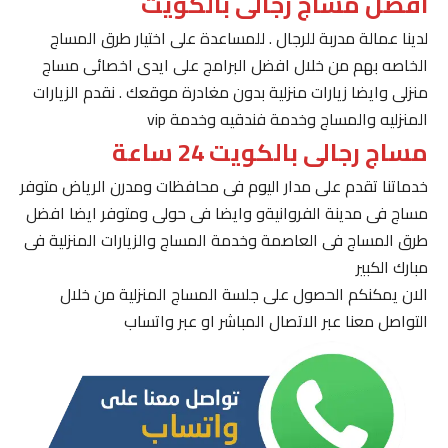
افضل مساج رجالى بالكويت
لدينا عمالة مدربة للرجال . للمساعدة على اختيار طرق المساج
الخاصه بهم من خلال افضل البرامج على ايدى اخصائى مساج
منزلى وايضا زيارات منزلية بدون مغادرة موقعك . نقدم الزيارات
المنزليه والمساج وخدمة فندقيه وخدمة vip
مساج رجالى بالكويت 24 ساعة
خدماتنا تقدم على مدار اليوم فى محافظات ومدرن الرياض متوفر
مساج فى مدينة الفروانيةو وايضا فى حولى ومتوفر ايضا افضل
طرق المساج فى العاصمة وخدمة المساج والزيارات المنزلية فى
مبارك الكبير
الان يمكنكم الحصول على جلسة المساج المنزلية من خلال
التواصل معنا عبر الاتصال المباشر او عبر واتساب