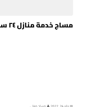
مساج خدمة منازل ٢٤ ساعة الكويت
📅 يناير 24, 2022
|
👤 مساج منزلي