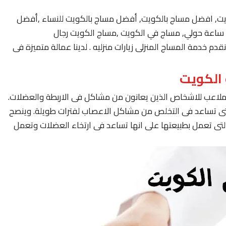
يت, افضل مساج بالكويت, أفضل مساج بالكويت للنساء ,أفضل
 خدمة المساج المنزلى زيارات منزليه . لدينا عمالة متميزة فى
لملاعب للاشخاص الذين يعانون من مشاكل فى الاربطة والعضلات.
لتى تساعد فى التخلص من مشاكل الاعصاب لفترات طويلة. وينصح
لتى تعمل بطبيعتها على انها تساعد فى ارتخاء العضلات وتعمل