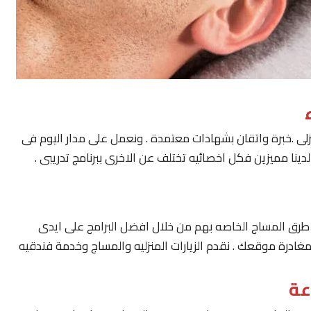
لى .خبرة واتقان بشهادات معتمدة . ونعمل على مدار اليوم فى
ينا مميزين فكل اخصائيه تختلف عن الاخرى ببرنامج تدريبى .
يار طرق المساج الخاصه بهم من خلال افضل البرامج على ايدى
مغادرة موقعك . نقدم الزيارات المنزليه والمساج وخدمة فندقيه