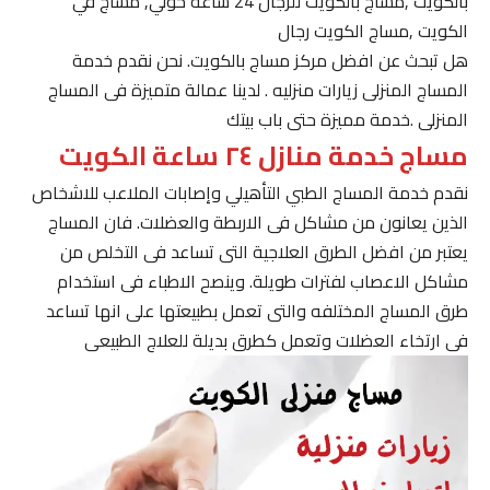
بالكويت ,مساج بالكويت للرجال 24 ساعة حولي, مساج في
الكويت ,مساج الكويت رجال
هل تبحث عن افضل مركز مساج بالكويت. نحن نقدم خدمة
المساج المنزلى زيارات منزليه . لدينا عمالة متميزة فى المساج
المنزلى .خدمة مميزة حتى باب بيتك
مساج خدمة منازل ٢٤ ساعة الكويت
نقدم خدمة المساج الطبي التأهيلي وإصابات الملاعب للاشخاص
الذين يعانون من مشاكل فى الاربطة والعضلات. فان المساج
يعتبر من افضل الطرق العلاجية التى تساعد فى التخلص من
مشاكل الاعصاب لفترات طويلة. وينصح الاطباء فى استخدام
طرق المساج المختلفه والتى تعمل بطبيعتها على انها تساعد
فى ارتخاء العضلات وتعمل كطرق بديلة للعلاج الطبيعى