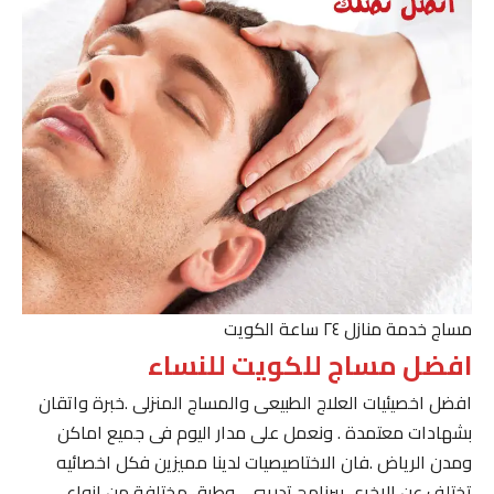
مساج خدمة منازل ٢٤ ساعة الكويت
افضل مساج للكويت للنساء
افضل اخصيئيات العلاج الطبيعى والمساج المنزلى .خبرة واتقان
بشهادات معتمدة . ونعمل على مدار اليوم فى جميع اماكن
ومدن الرياض .فان الاختاصيصيات لدينا مميزين فكل اخصائيه
تختلف عن الاخرى ببرنامج تدريبى . وطرق مختلفة من انواع