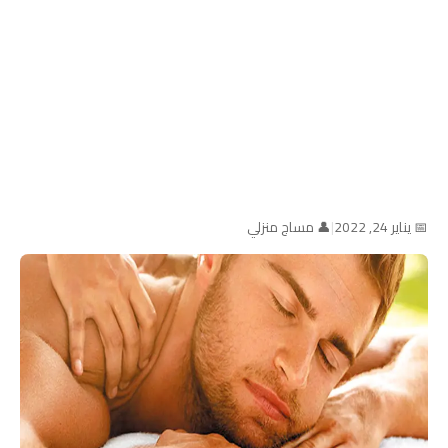
📅 يناير 24, 2022
|
👤 مساج منزلي